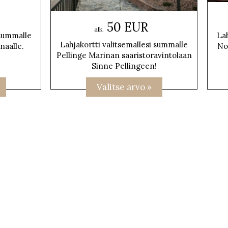
50 EUR
alk.
 summalle
Lah
Lahjakortti valitsemallesi summalle
naalle.
No
Pellinge Marinan saaristoravintolaan
Sinne Pellingeen!